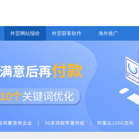
网易CRM客户管理
网易企业邮箱
Bing推广
yahoo推广
全球站链
VideoGoo视频
化
EDM邮件营销
普通网站建设
价值观
外贸AI员工
商城网站开发
商务服务
商城、行业门户
响应式、H5
通
外贸网站报价
外贸获客软件
海外推广
外贸网站报价
外贸获客软件
海外推广