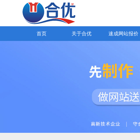
SEO网站优化
网易外贸通
Google推广
Yandex推广
外贸网站报价
98种国际语言
全网营销网站
公司简介
海关数据获客
高端网站设计
公司文
知名企业
企业官网
首页
关于合优
速成网站报价
首页
关于合优
速成网站报价
解决方案